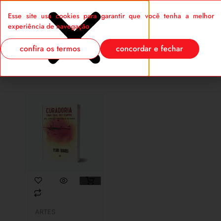
Esse site usa cookies para garantir que você tenha a melhor
0
experiência de navegação
confira os termos
concordar e fechar
ARTES