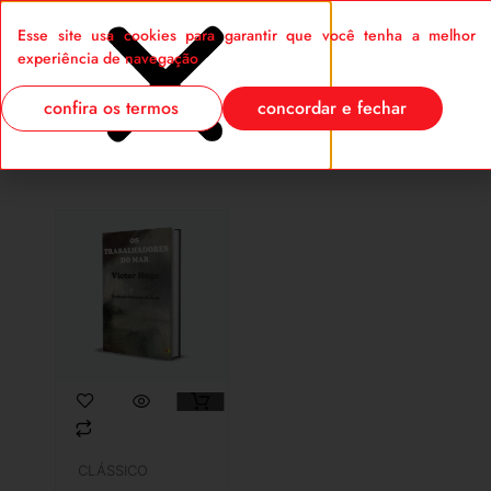
Esse site usa cookies para garantir que você tenha a melhor
0
experiência de navegação
confira os termos
concordar e fechar
CLÁSSICO