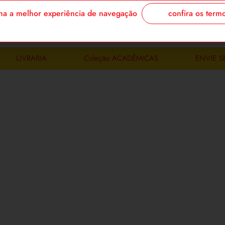
confira os term
enha a melhor experiência de navegação
login/cadastre
LIVRARIA
Coleção ACADÊMICAS
ENVIE S