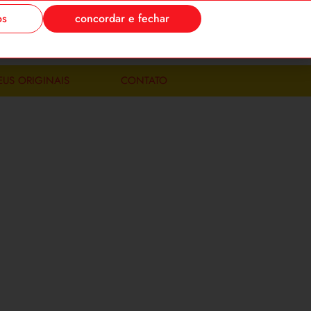
os
concordar e fechar
-se
meus pedidos
0
EUS ORIGINAIS
CONTATO