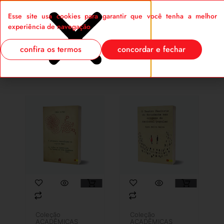
Esse site usa cookies para garantir que você tenha a melhor
0
experiência de navegação
confira os termos
concordar e fechar
Coleção
Coleção
ACADÊMICAS
ACADÊMICAS