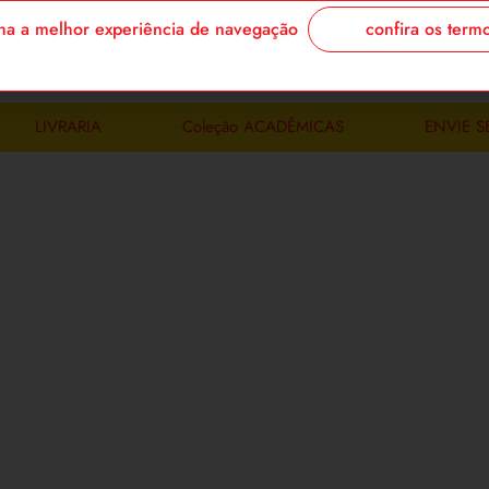
confira os term
enha a melhor experiência de navegação
login/cadastre
LIVRARIA
Coleção ACADÊMICAS
ENVIE S