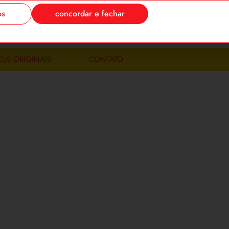
os
concordar e fechar
-se
meus pedidos
0
EUS ORIGINAIS
CONTATO