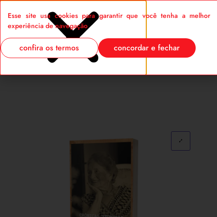
Esse site usa cookies para garantir que você tenha a melhor
0
experiência de navegação
confira os termos
concordar e fechar