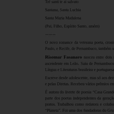
Tré santi te ai salvato
Santana, Santa Luchia
Santa Maria Madalena
(Pai, Filho, Espírito Santo, amém)
———
O novo romance da veterana poeta, cronis
Paulo, e Recife, de Pernambuco, também um
Risomar Fasanaro
nasceu entre dois
ascendente em Leão. Saiu de Pernambuco
Língua e Literaturas brasileira e portugue
Escreve desde adolescente, mas só aos dezo
e pelas Diretas. Recebeu vários prêmios em
É autora do livrete de poesia “Casa Grande
parte dos poetas independentes da geraç
pratos. Trabalhou como redatora e colabo
“Planeta”. Foi uma dos fundadoras do Grupo