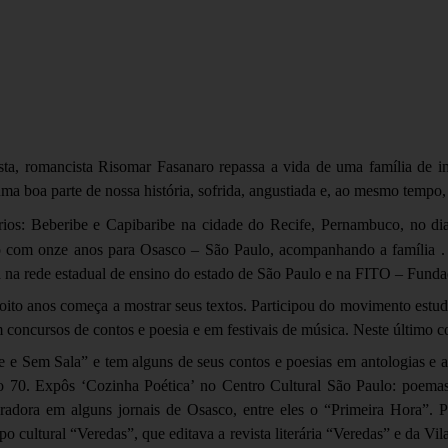
ta, romancista Risomar Fasanaro repassa a vida de uma família de imi
a boa parte de nossa história, sofrida, angustiada e, ao mesmo tempo, 
 rios: Beberibe e Capibaribe na cidade do Recife, Pernambuco, no d
 com onze anos para Osasco – São Paulo, acompanhando a família .
sa na rede estadual de ensino do estado de São Paulo e na FITO – Funda
ito anos começa a mostrar seus textos. Participou do movimento estudan
 concursos de contos e poesia e em festivais de música. Neste último co
 e Sem Sala” e tem alguns de seus contos e poesias em antologias e ap
ão 70. Expôs ‘Cozinha Poética’ no Centro Cultural São Paulo: poemas
radora em alguns jornais de Osasco, entre eles o “Primeira Hora”. Pu
 cultural “Veredas”, que editava a revista literária “Veredas” e da Vi