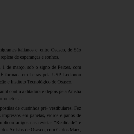
grantes italianos e, entre Osasco, de São
repleta de esperanças e sonhos.
ia 1 de março, sob o signo de Peixes, com
 É formada em Letras pela USP. Lecionou
ção e Instituto Tecnológico de Osasco.
til contra a ditadura e depois pela Anistia
mo letrista.
ostilas de cursinhos pré- vestibulares. Fez
 impressos em panelas, vidros e panos de
blicou artigos nas revistas “Realidade” e
la dos Artistas de Osasco, com Carlos Marx,