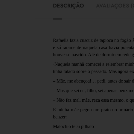
DESCRIÇÃO
AVALIAÇÕES (
Rafaella fazia cuscuz de tapioca no fogão 
e só raramente naquela casa havia polen
houvesse nascido. Até de dormir em rede
-Naquela manhã comecei a relembrar minha 
tinha falado sobre o passado. Mas agora er
– Mãe, me abençoa!… pedi, antes de sair de
– Mas que sei eu, filho, sei apenas benzi
– Não faz mal, mãe, reza essa mesmo, o q
E minha mãe pegou um prato no armário d
benzer:
Malochio te ai pilhato