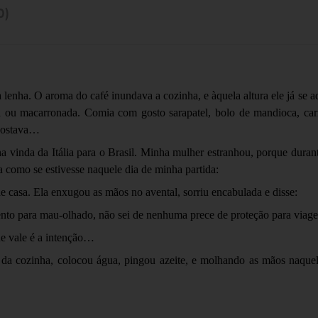
0)
à lenha. O aroma do café inundava a cozinha, e àquela altura ele já se a
ta ou macarronada. Comia com gosto sarapatel, bolo de mandioca, car
 gostava…
vinda da Itália para o Brasil. Minha mulher estranhou, porque duran
a como se estivesse naquele dia de minha partida:
 casa. Ela enxugou as mãos no avental, sorriu encabulada e disse:
mento para mau-olhado, não sei de nenhuma prece de proteção para viag
ue vale é a intenção…
a cozinha, colocou água, pingou azeite, e molhando as mãos naquela 