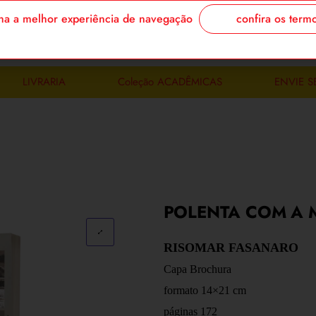
confira os term
enha a melhor experiência de navegação
login/cadastre
LIVRARIA
Coleção ACADÊMICAS
ENVIE S
POLENTA COM A 
RISOMAR FASANARO
Capa Brochura
formato 14×21 cm
páginas 172