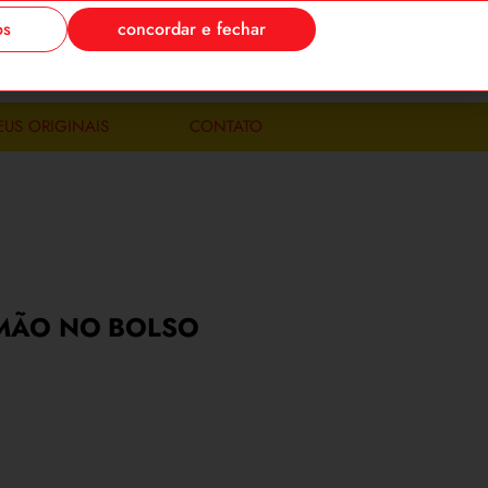
os
concordar e fechar
-se
meus pedidos
0
EUS ORIGINAIS
CONTATO
MÃO NO BOLSO