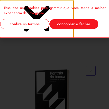
Esse site usa cookies para garantir que você tenha a melhor
0
experiência de navegação
confira os termos
concordar e fechar