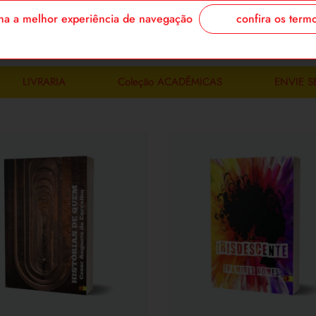
confira os term
enha a melhor experiência de navegação
login/cadastre
LIVRARIA
Coleção ACADÊMICAS
ENVIE S