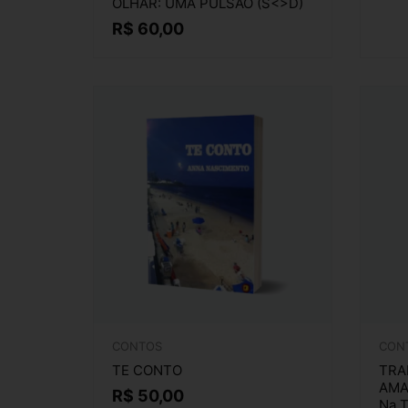
OLHAR: UMA PULSÃO (S<>D)
R$
60,00
CONTOS
CON
TE CONTO
TRA
AMA
R$
50,00
Na T