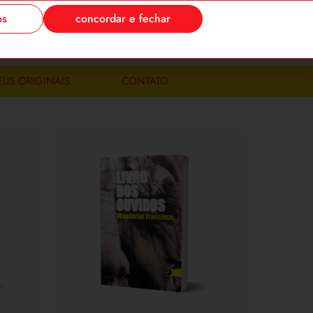
os
concordar e fechar
-se
meus pedidos
0
EUS ORIGINAIS
CONTATO