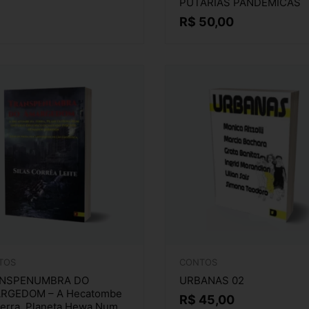
PUTARIAS PANDÊMICAS
R$
50,00
TOS
CONTOS
NSPENUMBRA DO
URBANAS 02
RGEDOM – A Hecatombe
R$
45,00
erra, Planeta Hewa Num